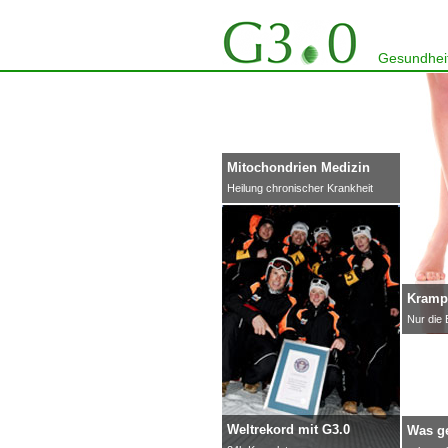
Gesundheit
Mitochondrien Medizin
Heilung chronischer Krankheit
Krampf
Nur die 
Weltrekord mit G3.0
Was g