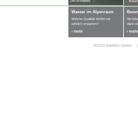
24h Kronplatz
…brauch
Wasser im Alpenraum
Besen
Welche Qualität dürfen wir
Verödu
wirklich erwarten?
dann n
› mehr
› meh
©
2010 Intellibiz GmbH
|