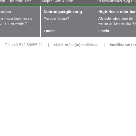
en – Das neue Buch
Körper, Geist & Seele
Ein revolutionärer Weg zu
reiser
Nahrungsergänzung
High Heels oder bar
ng – aber kommen sie
Pro oder Kontra?
Alle schimpfen, aber die
icht immer wieder?
wenigsten kennen das Ric
r
› mehr
› mehr
Tel: +43-512-58855-21
|
eMail:
office(at)intellibiz.at
|
intellibiz auf fi