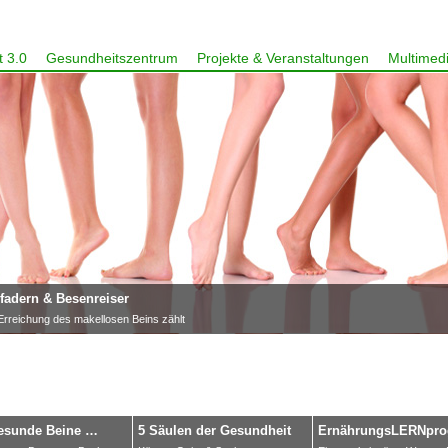
 3.0
Gesundheitszentrum
Projekte & Veranstaltungen
Multimed
adern & Besenreiser
Erreichung des makellosen Beins zählt
esunde Beine …
5 Säulen der Gesundheit
ErnährungsLERNpro