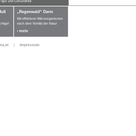
 Figur und Gesundheit
fuß
„Regenwald“ Darm
Mit effektiven Mikroorganismen
htige!
nach dem Vorbild der Natur
› mehr
rma.at
|
Impressum