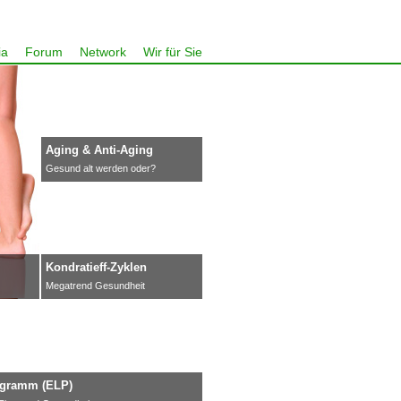
ia
Forum
Network
Wir für Sie
Aging & Anti-Aging
Gesund alt werden oder?
Kondratieff-Zyklen
Megatrend Gesundheit
gramm (ELP)