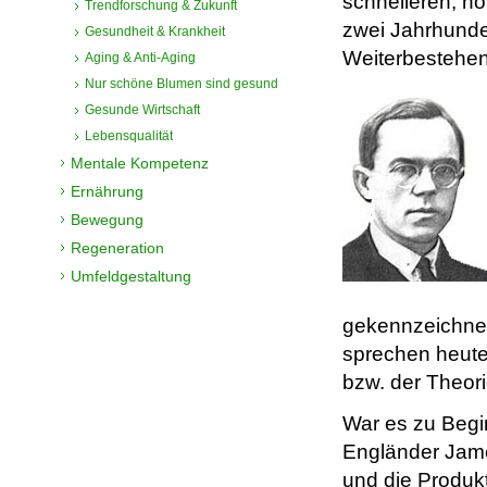
schnelleren, hö
Trendforschung & Zukunft
zwei Jahrhunder
Gesundheit & Krankheit
Weiterbestehen 
Aging & Anti-Aging
Nur schöne Blumen sind gesund
Gesunde Wirtschaft
Lebensqualität
Mentale Kompetenz
Ernährung
Bewegung
Regeneration
Umfeldgestaltung
gekennzeichne
sprechen heut
bzw. der Theori
War es zu Begi
Engländer James
und die Produkt