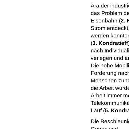
Ära der industr
das Problem de
Eisenbahn (
2. 
Strom entdeckt
werden konnten
(
3. Kondratieff
nach Individuali
verlegen und a
Die hohe Mobil
Forderung nach
Menschen zuneh
die Arbeit wur
Arbeit immer me
Telekommunikat
Lauf (
5. Kondra
Die Beschleunig
Gegenwart.