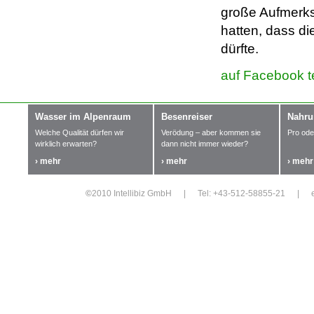
große Aufmerk
hatten, dass d
dürfte.
auf Facebook t
Wasser im Alpenraum
Besenreiser
Nahru
Welche Qualität dürfen wir
Verödung – aber kommen sie
Pro ode
wirklich erwarten?
dann nicht immer wieder?
› mehr
› mehr
› mehr
©
2010 Intellibiz GmbH
|
Tel: +43-512-58855-21
|