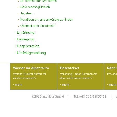
Eu-stress oder Dys-stress
Geld macht glücklich
Ja, aber …
Konditioniert, uns unwürdig zu finden
Optimist oder Pessimist?
Ernährung
Bewegung
Regeneration
Umfeldgestaltung
Wasser im Alpenraum
Besenreiser
Nahru
Welche Qualität dürfen wir
Verödung – aber kommen sie
Pro ode
wirklich erwarten?
dann nicht immer wieder?
› mehr
› mehr
› mehr
©
2010 Intellibiz GmbH
|
Tel: +43-512-58855-21
|