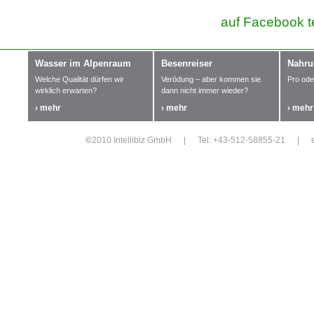
auf Facebook t
Wasser im Alpenraum
Besenreiser
Nahru
Welche Qualität dürfen wir
Verödung – aber kommen sie
Pro ode
wirklich erwarten?
dann nicht immer wieder?
› mehr
› mehr
› mehr
©
2010 Intellibiz GmbH
|
Tel: +43-512-58855-21
|