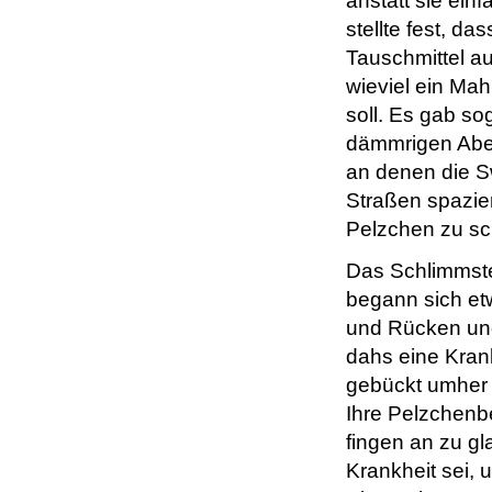
anstatt sie ei
stellte fest, da
Tauschmittel a
wieviel ein Ma
soll. Es gab s
dämmrigen Aben
an denen die S
Straßen spazie
Pelzchen zu s
Das Schlimmste
begann sich et
und Rücken und
dahs eine Krank
gebückt umher 
Ihre Pelzchenbe
fingen an zu gl
Krankheit sei,