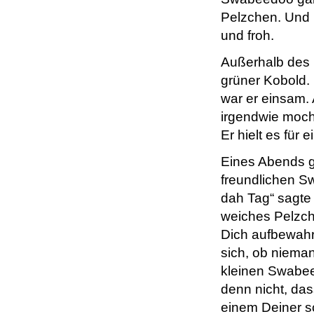
Pelzchen. Und 
und froh.
Außerhalb des D
grüner Kobold. 
war er einsam.
irgendwie moch
Er hielt es für
Eines Abends gi
freundlichen S
dah Tag“ sagte 
weiches Pelzche
Dich aufbewahrt
sich, ob niema
kleinen Swabeed
denn nicht, das
einem Deiner 