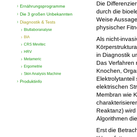
Die Differenzi
Ernährungsprogramme
durch die bioe
Die 3 großen Unbekannten
Weise Aussagen
Diagnostik & Tests
physischer Fit
Blutlaboranalyse
BIA
Als nicht-invas
CRS Mevitec
Körperstruktur
HRV
in Diagnostik 
Metameric
Das Verfahren n
Ergometrie
Knochen, Organe
Skin Analysis Machine
Elektrolytantei
Produktinfo
elektrischen St
Membran wie Ko
charakterisier
Reaktanz) wird
Algorithmen d
Erst die Betrac