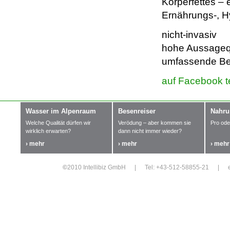
Körperfettes –
Ernährungs-, H
nicht-invasiv
hohe Aussagequ
umfassende Be
auf Facebook t
Wasser im Alpenraum
Besenreiser
Nahru
Welche Qualität dürfen wir
Verödung – aber kommen sie
Pro ode
wirklich erwarten?
dann nicht immer wieder?
› mehr
› mehr
› mehr
©
2010 Intellibiz GmbH
|
Tel: +43-512-58855-21
|